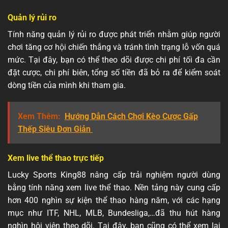
Quản lý rủi ro
Tính năng quản lý rủi ro được phát triển nhằm giúp người
chơi tăng cơ hội chiến thắng và tránh tình trạng lỗ vốn quá
mức. Tại đây, bạn có thể theo dõi được chi phí tối đa cần
đặt cược, chi phí biên, tổng số tiền đã bỏ ra để kiểm soát
dòng tiền của mình khi tham gia.
Xem Thêm:
Hướng Dẫn Cách Chơi Kèo Cược Gấp
Thếp Siêu Đơn Giản
Xem live thể thao trực tiếp
Lucky Sports King88 nâng cấp trải nghiệm người dùng
bằng tính năng xem live thể thao. Nền tảng này cung cấp
hơn 400 nghìn sự kiện thể thao hàng năm, với các hạng
mục như ITF, NHL, MLB, Bundesliga,…đã thu hút hàng
nghìn hội viên theo dõi. Tại đây, bạn cũng có thể xem lại