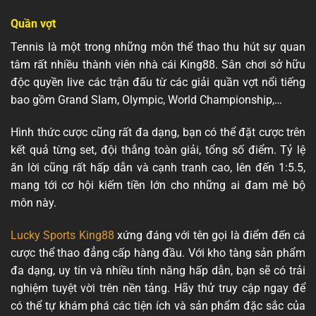
Quần vợt
Tennis là một trong những môn thể thao thu hút sự quan
tâm rất nhiều thành viên nhà cái King88. Sân chơi sở hữu
độc quyền live các trận đấu từ các giải quần vợt nổi tiếng
bao gồm Grand Slam, Olympic, World Championship,…
Hình thức cược cũng rất đa dạng, bạn có thể đặt cược trên
kết quả từng set, đội thắng toàn giải, tổng số điểm. Tỷ lệ
ăn lời cũng rất hấp dẫn và cạnh tranh cao, lên đến 1:5.5,
mang tới cơ hội kiếm tiền lớn cho những ai đam mê bộ
môn này.
Lucky Sports King88
xứng đáng với tên gọi là điểm đến cá
cược thể thao đẳng cấp hàng đầu. Với kho tàng sản phẩm
đa dạng, uy tín và nhiều tính năng hấp dẫn, bạn sẽ có trải
nghiệm tuyệt vời trên nền tảng. Hãy thử truy cập ngay để
có thể tự khám phá các tiện ích và sản phẩm đặc sắc của