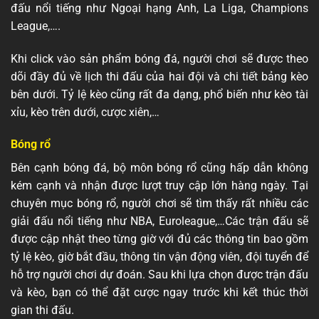
đấu nổi tiếng như Ngoại hạng Anh, La Liga, Champions
League,….
Khi click vào sản phẩm bóng đá, người chơi sẽ được theo
dõi đầy đủ về lịch thi đấu của hai đội và chi tiết bảng kèo
bên dưới. Tỷ lệ kèo cũng rất đa dạng, phổ biến như kèo tài
xỉu, kèo trên dưới, cược xiên,…
Bóng rổ
Bên cạnh bóng đá, bộ môn bóng rổ cũng hấp dẫn không
kém cạnh và nhận được lượt truy cập lớn hàng ngày. Tại
chuyên mục bóng rổ, người chơi sẽ tìm thấy rất nhiều các
giải đấu nổi tiếng như NBA, Euroleague,…Các trận đấu sẽ
được cập nhật theo từng giờ với đủ các thông tin bao gồm
tỷ lệ kèo, giờ bắt đầu, thông tin vận động viên, đội tuyển để
hỗ trợ người chơi dự đoán. Sau khi lựa chọn được trận đấu
và kèo, bạn có thể đặt cược ngay trước khi kết thúc thời
gian thi đấu.