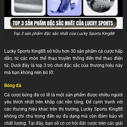
Top 3 sản phẩm đặc sắc nhất của Lucky Sports
King88
Lucky Sports King88 sở hữu hơn 30 sản phẩm cá cược hấp
dẫn, từ các môn thể thao truyền thống đến thể thao điện
tử. Dưới đây là top 3 trò chơi đặc sắc của thương hiệu này
mà bạn không nên bỏ lỡ:
Bóng đá
Cá cược bóng đá có lẽ là một sản phẩm được nhiều người
yêu thích nhất trên khắp các nền tảng. Để cạnh tranh với
các thương hiệu khác trên thị trường, Lucky Sports King88
không chỉ chú trọng đến sự đa dạng mà còn đảm bảo về
chất lượng. Tại đây, bạn sẽ có cơ hội đặt cược trên các giải