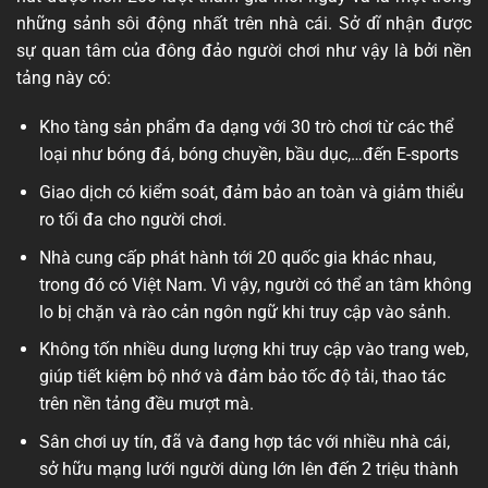
những sảnh sôi động nhất trên nhà cái. Sở dĩ nhận được
sự quan tâm của đông đảo người chơi như vậy là bởi nền
tảng này có:
Kho tàng sản phẩm đa dạng với 30 trò chơi từ các thể
loại như bóng đá, bóng chuyền, bầu dục,…đến E-sports
Giao dịch có kiểm soát, đảm bảo an toàn và giảm thiểu
ro tối đa cho người chơi.
Nhà cung cấp phát hành tới 20 quốc gia khác nhau,
trong đó có Việt Nam. Vì vậy, người có thể an tâm không
lo bị chặn và rào cản ngôn ngữ khi truy cập vào sảnh.
Không tốn nhiều dung lượng khi truy cập vào trang web,
giúp tiết kiệm bộ nhớ và đảm bảo tốc độ tải, thao tác
trên nền tảng đều mượt mà.
Sân chơi uy tín, đã và đang hợp tác với nhiều nhà cái,
sở hữu mạng lưới người dùng lớn lên đến 2 triệu thành